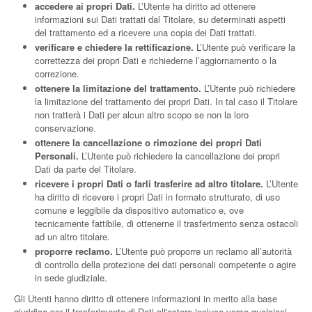
accedere ai propri Dati.
L’Utente ha diritto ad ottenere
informazioni sui Dati trattati dal Titolare, su determinati aspetti
del trattamento ed a ricevere una copia dei Dati trattati.
verificare e chiedere la rettificazione.
L’Utente può verificare la
correttezza dei propri Dati e richiederne l’aggiornamento o la
correzione.
ottenere la limitazione del trattamento.
L’Utente può richiedere
la limitazione del trattamento dei propri Dati. In tal caso il Titolare
non tratterà i Dati per alcun altro scopo se non la loro
conservazione.
ottenere la cancellazione o rimozione dei propri Dati
Personali.
L’Utente può richiedere la cancellazione dei propri
Dati da parte del Titolare.
ricevere i propri Dati o farli trasferire ad altro titolare.
L’Utente
ha diritto di ricevere i propri Dati in formato strutturato, di uso
comune e leggibile da dispositivo automatico e, ove
tecnicamente fattibile, di ottenerne il trasferimento senza ostacoli
ad un altro titolare.
proporre reclamo.
L’Utente può proporre un reclamo all’autorità
di controllo della protezione dei dati personali competente o agire
in sede giudiziale.
Gli Utenti hanno diritto di ottenere informazioni in merito alla base
giuridica per il trasferimento di Dati all'estero incluso verso qualsiasi