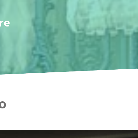
re
no