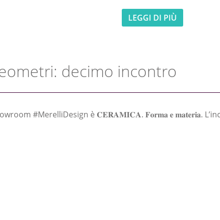
LEGGI DI PIÙ
Geometri: decimo incontro
m #MerelliDesign è 𝐂𝐄𝐑𝐀𝐌𝐈𝐂𝐀. 𝐅𝐨𝐫𝐦𝐚 𝐞 𝐦𝐚𝐭𝐞𝐫𝐢𝐚. 