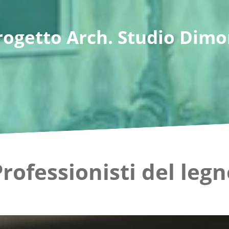
rogetto Arch. Studio Dimo
rofessionisti del leg