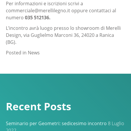
Per informazioni e iscrizioni scrivi a
commerciale@merellilegno.it
oppure contattaci al
numero
035 512136.
L’incontro avrà luogo presso lo showroom di Merelli
Design, via Guglielmo Marconi 36, 24020 a Ranica
(BG).
Posted in
News
Recent Posts
Seminario per Geometri: sedicesimo incontro
8 Luglio
2022